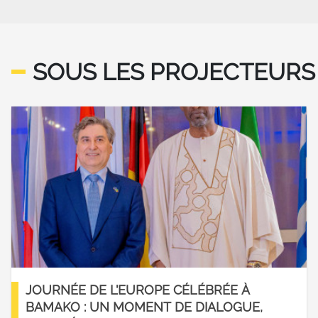
SOUS LES PROJECTEURS
e
BOUSSOLE STRATÉGIQUE EN
ÈRE DE SÉCURITÉ ET DE DÉFENSE
e
BOUSSOLE STRATÉGIQUE POUR
E DE L'EUROPE UN ACTEUR DE
JOURNÉE DE L’EUROPE CÉLÉBRÉE À
RITÉ - Avant-propos du HR/VP
BAMAKO : UN MOMENT DE DIALOGUE,
 Borrell