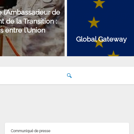
e l’Ambassadeur de
 de la Transition :
s entre l’Union
Global Gateway
Search
Communiqué de presse